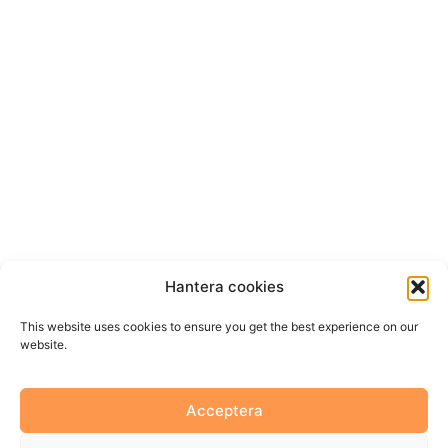
Hantera cookies
This website uses cookies to ensure you get the best experience on our
website.
This website uses cookies to ensure you get the best
Acceptera
experience on our website.