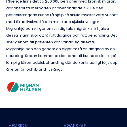
I Sverige finns det ca 200 000 personer med kronisk migrän,
där absoluta merparten är obehandlade. Skulle den
patientkategorin kunna få hjälp så skulle mycket vara vunnet
med ökad livskvalité och minskade sjukskrivningar.
Migränhjälpen vill genom sin digitala migränklinik hjälpa
dessa människor att få rätt diagnos och rätt behandling. Det
sker genom att patienten kan vända sig direkt till
Migränhjälpen och genom en algoritm få en diagnos av en
neurolog. Sedan kommer patienterna att kunna sättas in på
lämplig läkemedelsbehandling där de kontinuerligt följs upp
år efter år, och ibland livslångt.
HEMSIDA
ÄGARSKAP