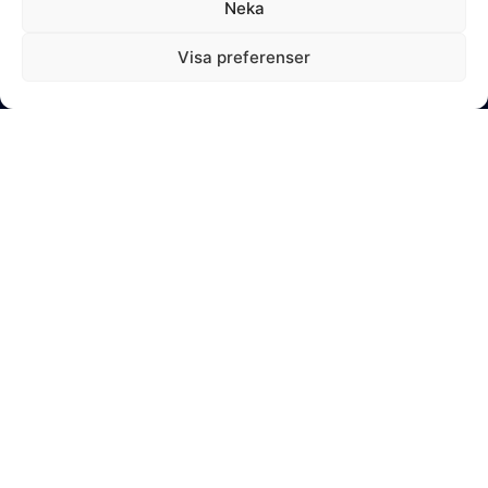
Meny
Accept & Close
Neka
Reject
Om oss
Visa preferenser
Investeringar
Team
Nyheter
Info
KG10 - Kungsgatan 8, 111 43 Stockholm, Sverige
info@curus.se
Integritetspolicy
Besök oss
Du är välkommen att komma förbi och träffa oss på
nedanstående adress.